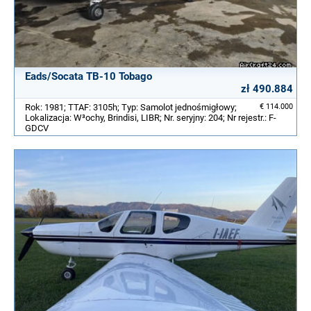
Eads/Socata TB-10 Tobago
zł 490.884
Rok: 1981; TTAF: 3105h; Typ: Samolot jednośmigłowy;
€ 114.000
Lokalizacja: W³ochy, Brindisi, LIBR; Nr. seryjny: 204; Nr rejestr.: F-
GDCV