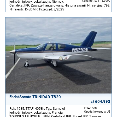
Cena netto: € 152.000
jednośmigłowy; Lokalizacja: Niemcy;
Certyfikat IFR, Zawsze hangarowany, Historia awarii; Nr. seryjny: 793;
Nr rejestr.: D-EDMR; Przegląd: 8/2025
Eads/Socata TRINIDAD TB20
zł 604.993
Rok: 1985; TTAF: 4053h; Typ: Samolot
€ 140.500
Opodatkowany w UE
jednośmigłowy; Lokalizacja: Francja,
TOUSSUS LE NOBLE, LFPN; Certyfikat IFR, Sprzęt IFR, Zawsze