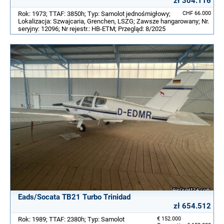
zł 304.116
Rok: 1973; TTAF: 3850h; Typ: Samolot jednośmigłowy;
CHF 66.000
Lokalizacja: Szwajcaria, Grenchen, LSZG; Zawsze hangarowany; Nr.
seryjny: 12096; Nr rejestr.: HB-ETM; Przegląd: 8/2025
Eads/Socata TB21 Turbo Trinidad
zł 654.512
Rok: 1989; TTAF: 2380h; Typ: Samolot
€ 152.000