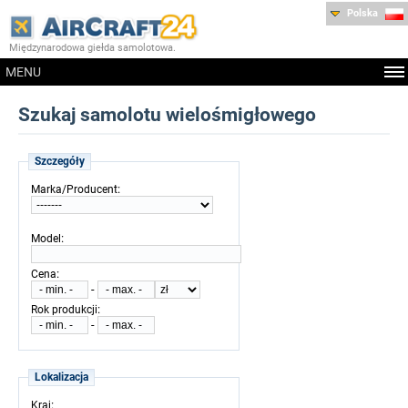
Polska
Międzynarodowa giełda samolotowa.
MENU
Szukaj samolotu wielośmigłowego
Szczegóły
:
Marka/Producent
:
Model
:
Cena
-
:
Rok produkcji
-
Lokalizacja
:
Kraj