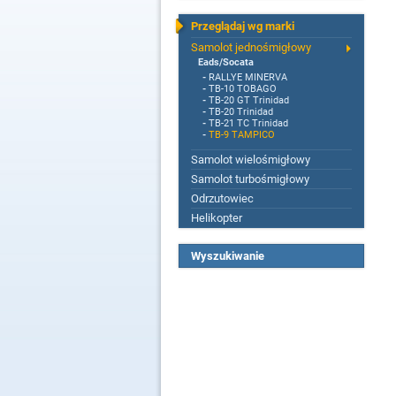
Przeglądaj wg marki
Samolot jednośmigłowy
Eads/Socata
-
RALLYE MINERVA
-
TB-10 TOBAGO
-
TB-20 GT Trinidad
-
TB-20 Trinidad
-
TB-21 TC Trinidad
-
TB-9 TAMPICO
Samolot wielośmigłowy
Samolot turbośmigłowy
Odrzutowiec
Helikopter
Wyszukiwanie