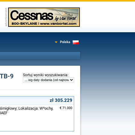
Polska
 TB-9
:
Sortuj wyniki wyszukiwania
zł 305.229
ośmigłowy; Lokalizacja: W³ochy,
€ 71.000
-IAEF