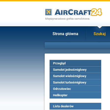
Międzynarodowa giełda samolotowa.
Strona główna
Szukaj
Przegląd
Samolot jednośmigłowy
Samolot wielośmigłowy
Samolot turbośmigłowy
Odrzutowiec
Helikopter
Lista dealerów