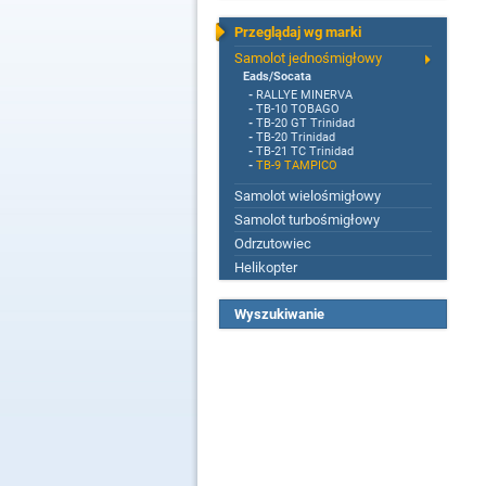
Przeglądaj wg marki
Samolot jednośmigłowy
Eads/Socata
-
RALLYE MINERVA
-
TB-10 TOBAGO
-
TB-20 GT Trinidad
-
TB-20 Trinidad
-
TB-21 TC Trinidad
-
TB-9 TAMPICO
Samolot wielośmigłowy
Samolot turbośmigłowy
Odrzutowiec
Helikopter
Wyszukiwanie