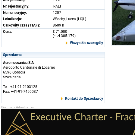
Rok produkcji:
1992
Nr. rejestracyjny:
I-IAEF
Numer seryjny:
1207
Lokalizacja:
W³ochy, Lucca (LIQL)
Całkowity czas (TTAF):
8609 h
Cena:
€ 71.000
(~ zł 305.179)
Wszystkie szczególy
Sprzedawca
Aeromeccanica S.A
Aeroporto Cantonale di Locarno
6596 Gordola
Szwajcaria
Tel.: +41-91-2103128
Fax: +41-91-7450037
Kontakt do Sprzedawcy