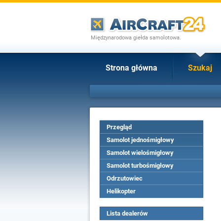
Międzynarodowa giełda samolotowa.
Strona główna
Szukaj
Przegląd
Samolot jednośmigłowy
Samolot wielośmigłowy
Samolot turbośmigłowy
Odrzutowiec
Helikopter
Lista dealerów