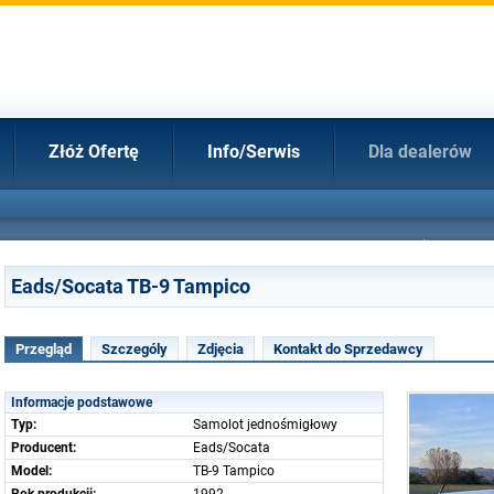
Złóż Ofertę
Info/Serwis
Dla dealerów
Eads/Socata TB-9 Tampico
Przegląd
Szczególy
Zdjęcia
Kontakt do Sprzedawcy
Informacje podstawowe
Typ:
Samolot jednośmigłowy
Producent:
Eads/Socata
Model:
TB-9 Tampico