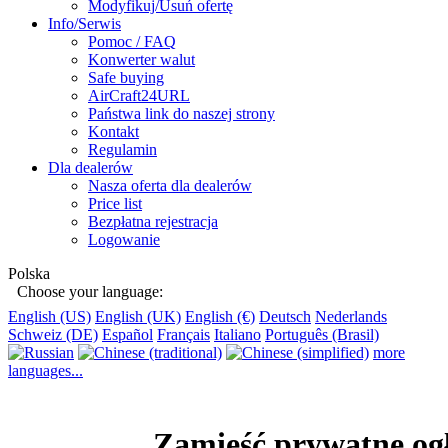
Modyfikuj/Usuń ofertę
Info/Serwis
Pomoc / FAQ
Konwerter walut
Safe buying
AirCraft24URL
Państwa link do naszej strony
Kontakt
Regulamin
Dla dealerów
Nasza oferta dla dealerów
Price list
Bezpłatna rejestracja
Logowanie
Polska
Choose your language:
English (US)
English (UK)
English (€)
Deutsch
Nederlands
Schweiz (DE)
Español
Français
Italiano
Português (Brasil)
more
languages...
Zamieść prywatne ogł