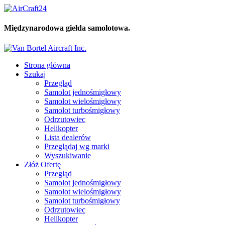
Międzynarodowa giełda samolotowa.
Strona główna
Szukaj
Przegląd
Samolot jednośmigłowy
Samolot wielośmigłowy
Samolot turbośmigłowy
Odrzutowiec
Helikopter
Lista dealerów
Przeglądaj wg marki
Wyszukiwanie
Złóż Ofertę
Przegląd
Samolot jednośmigłowy
Samolot wielośmigłowy
Samolot turbośmigłowy
Odrzutowiec
Helikopter