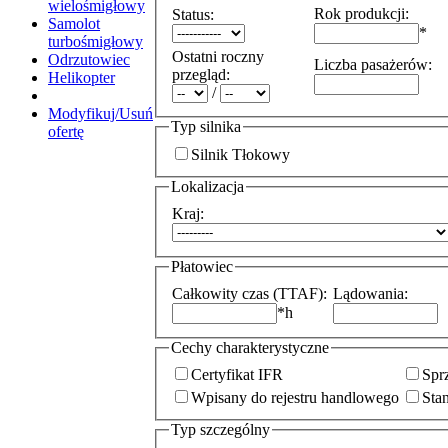
wielośmigłowy
Rok produkcji
:
Status
:
Samolot
*
turbośmigłowy
Ostatni roczny
Odrzutowiec
Liczba pasażerów
:
przegląd
:
Helikopter
/
Modyfikuj/Usuń
Typ silnika
ofertę
Silnik Tłokowy
Lokalizacja
Kraj
:
Płatowiec
Całkowity czas (TTAF)
:
Lądowania
:
*
h
Cechy charakterystyczne
Certyfikat IFR
Spr
Wpisany do rejestru handlowego
Sta
Typ szczególny