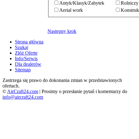
Antyk/Klasyk/Zabytek
Rolniczy
Aerial work
Konstruk
Następny krok
Strona główna
Szukaj
Złóż Ofertę
Info/Serwis
Dla dealerów
Sitemap
Zastrzega się prawo do dokonania zmian w przedstawionych
ofertach.
©
AirCraft24.com
| Prosimy o przesłanie pytań i komentarzy do
info@aircraft24.com