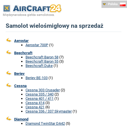
Polska
Międzynarodowa giełda samolotowa.
Samolot wielośmigłowy na sprzedaż
Aerostar
Aerostar 700P
(1)
Beechcraft
Beechcraft Baron 58
(7)
Beechcraft Baron 55
(3)
Beechcraft Duke
(1)
Beriev
Beriev BE-103
(1)
Cessna
Cessna 303 Crusader
(2)
Cessna 335 / 340
(2)
Cessna 401 / 411
(1)
Cessna 414
(3)
Cessna 421
(6)
Cessna 336 / 337 Skymaster
(1)
Diamond
Diamond TwinStar DA42
(5)