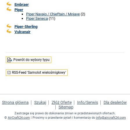
Embraer
Piper
Piper Navajo / Chieftain / Mojave
(2)
Piper Seneca
(11)
Piper-Sterling
Vulcanair
Powrót do wybory typu
RSS-Feed 'Samolot wielośmigłowy'
Strona główna
Szukaj
Złóż Ofertę
Info/Serwis
Dla dealerów
Sitemap
Zastrzega się prawo do dokonania zmian w przedstawionych ofertach.
©
AirCraft24.com
| Prosimy o przesłanie pytań i komentarzy do
info@aircraft24.com