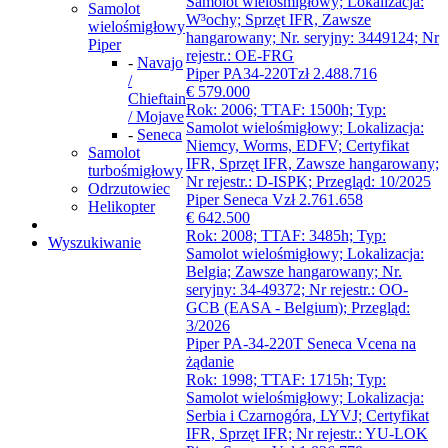
Samolot wielośmigłowy; Lokalizacja:
Samolot
W³ochy; Sprzęt IFR, Zawsze
wielośmigłowy
hangarowany; Nr. seryjny: 3449124; Nr
Piper
rejestr.: OE-FRG
-
Navajo
Piper PA34-220T
zł 2.488.716
/
€ 579.000
Chieftain
Rok: 2006; TTAF: 1500h; Typ:
/ Mojave
Samolot wielośmigłowy; Lokalizacja:
-
Seneca
Niemcy, Worms, EDFV; Certyfikat
Samolot
IFR, Sprzęt IFR, Zawsze hangarowany;
turbośmigłowy
Nr rejestr.: D-ISPK; Przegląd: 10/2025
Odrzutowiec
Piper Seneca V
zł 2.761.658
Helikopter
€ 642.500
Rok: 2008; TTAF: 3485h; Typ:
Wyszukiwanie
Samolot wielośmigłowy; Lokalizacja:
Belgia; Zawsze hangarowany; Nr.
seryjny: 34-49372; Nr rejestr.: OO-
GCB (EASA - Belgium); Przegląd:
3/2026
Piper PA-34-220T Seneca V
cena na
żądanie
Rok: 1998; TTAF: 1715h; Typ:
Samolot wielośmigłowy; Lokalizacja:
Serbia i Czarnogóra, LYVJ; Certyfikat
IFR, Sprzęt IFR; Nr rejestr.: YU-LOK