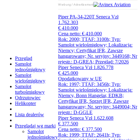
Piper PA-34-220T Seneca V
zł
1.762.303
€ 410.000
Cena netto: € 410.000
Rok: 2000; TTAF: 3100h; Typ:
Samolot wielośmigłowy; Lokalizacja:
Niemcy; Certyfikat IFR, Zawsze
hangarowany; Nr. seryjny: 3449168; Nr
Przegląd
rejestr.: D-GREA; Przegląd: 7/2026
Samolot
Piper Seneca V
zł 1.826.778
jednośmigłowy
€ 425.000
Samolot
Opodatkowany w UE
wielośmigłowy
Rok: 1997; TTAF: 3456h; Typ:
Samolot
Samolot wielośmigłowy; Lokalizacja:
turbośmigłowy
Niemcy, Bonn Hangelar, EDKB;
Odrzutowiec
Certyfikat IFR, Sprzęt IFR, Zawsze
Helikopter
hangarowany; Nr. seryjny: 3449004; Nr
rejestr.: D-GGLE
Lista dealerów
Piper Seneca V
zł 1.622.608
€ 377.500
Przeglądaj wg marki
Cena netto: € 377.500
Samolot
Rok: 1999; TTAF: 2641h; Typ:
jednośmigłowy