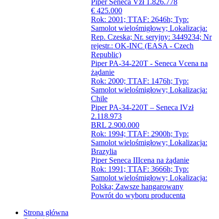
Piper Seneca V
zł 1.826.778
€ 425.000
Rok: 2001; TTAF: 2646h; Typ:
Samolot wielośmigłowy; Lokalizacja:
Rep. Czeska; Nr. seryjny: 3449234; Nr
rejestr.: OK-INC (EASA - Czech
Republic)
Piper PA-34-220T - Seneca V
cena na
żądanie
Rok: 2000; TTAF: 1476h; Typ:
Samolot wielośmigłowy; Lokalizacja:
Chile
Piper PA-34-220T – Seneca IV
zł
2.118.973
BRL 2.900.000
Rok: 1994; TTAF: 2900h; Typ:
Samolot wielośmigłowy; Lokalizacja:
Brazylia
Piper Seneca III
cena na żądanie
Rok: 1991; TTAF: 3666h; Typ:
Samolot wielośmigłowy; Lokalizacja:
Polska; Zawsze hangarowany
Powrót do wyboru producenta
Strona główna