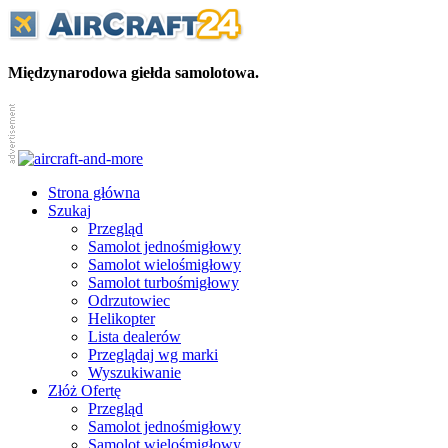
Międzynarodowa giełda samolotowa.
Strona główna
Szukaj
Przegląd
Samolot jednośmigłowy
Samolot wielośmigłowy
Samolot turbośmigłowy
Odrzutowiec
Helikopter
Lista dealerów
Przeglądaj wg marki
Wyszukiwanie
Złóż Ofertę
Przegląd
Samolot jednośmigłowy
Samolot wielośmigłowy