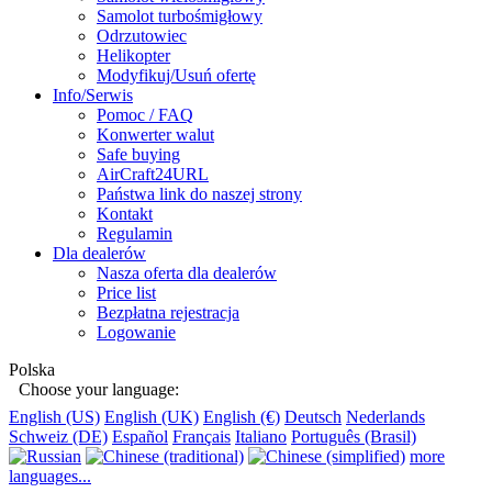
Samolot turbośmigłowy
Odrzutowiec
Helikopter
Modyfikuj/Usuń ofertę
Info/Serwis
Pomoc / FAQ
Konwerter walut
Safe buying
AirCraft24URL
Państwa link do naszej strony
Kontakt
Regulamin
Dla dealerów
Nasza oferta dla dealerów
Price list
Bezpłatna rejestracja
Logowanie
Polska
Choose your language:
English (US)
English (UK)
English (€)
Deutsch
Nederlands
Schweiz (DE)
Español
Français
Italiano
Português (Brasil)
more
languages...