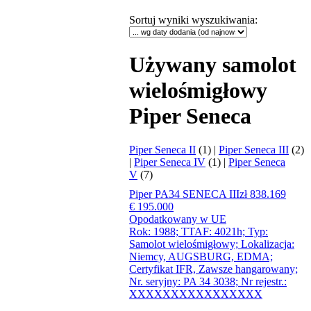
Sortuj wyniki wyszukiwania
:
Używany samolot
wielośmigłowy
Piper Seneca
Piper Seneca II
(1) |
Piper Seneca III
(2)
|
Piper Seneca IV
(1) |
Piper Seneca
V
(7)
Piper PA34 SENECA III
zł 838.169
€ 195.000
Opodatkowany w UE
Rok: 1988; TTAF: 4021h; Typ:
Samolot wielośmigłowy; Lokalizacja:
Niemcy, AUGSBURG, EDMA;
Certyfikat IFR, Zawsze hangarowany;
Nr. seryjny: PA 34 3038; Nr rejestr.:
XXXXXXXXXXXXXXXX