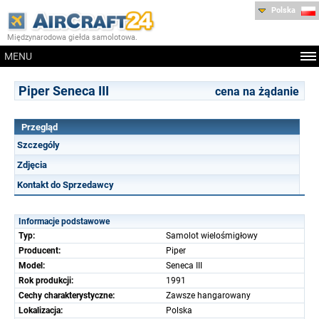
Polska
Międzynarodowa giełda samolotowa.
MENU
Piper Seneca III
cena na żądanie
Przegląd
Szczególy
Zdjęcia
Kontakt do Sprzedawcy
Informacje podstawowe
Typ:
Samolot wielośmigłowy
Producent:
Piper
Model:
Seneca III
Rok produkcji:
1991
Cechy charakterystyczne:
Zawsze hangarowany
Lokalizacja:
Polska