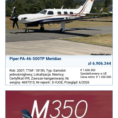
Piper PA-46-500TP Meridian
zł 6.906.344
Rok: 2007; TTAF: 1815h; Typ: Samolot
€ 1.606.500
Opodatkowany w UE
jednośmigłowy; Lokalizacja: Niemcy;
Cena netto: € 1.350.000
Certyfikat IFR, Zawsze hangarowany; Nr.
seryjny: 4697315; Nr rejestr.: D-FJOE; Przegląd: 6/2026