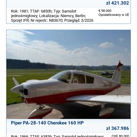
zł 421.302
Rok: 1981; TTAF: 6850h; Typ: Samolot
€ 98.000
Opodatkowany w UE
jednośmigłowy; Lokalizacja: Niemcy, Berlin;
Sprzęt IFR; Nr rejestr.: N83670; Przegląd: 3/2026
Piper PA-28-140 Cherokee 160 HP
zł 367.986
Rok: 1966; TTAF: 6383h; Typ: Samolot jednośmigłowy;
CHF 80.000