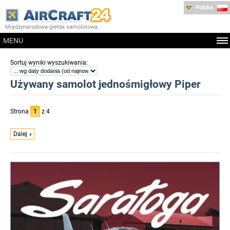
Polska
Międzynarodowa giełda samolotowa.
MENU
:
Sortuj wyniki wyszukiwania
Używany samolot jednośmigłowy Piper
Strona
1
z 4
Dalej