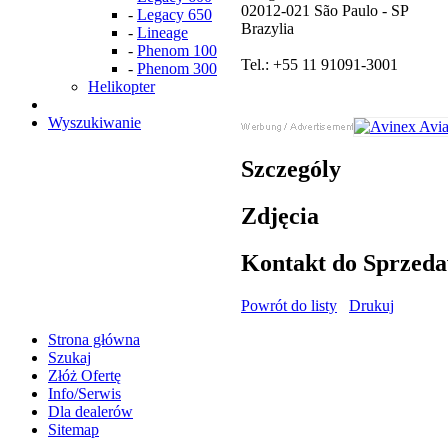
02012-021 São Paulo - SP
-
Legacy 650
Brazylia
-
Lineage
-
Phenom 100
Tel.: +55 11 91091-3001
-
Phenom 300
Helikopter
Wyszukiwanie
Szczególy
Zdjęcia
Kontakt do Sprzed
Powrót do listy
Drukuj
Strona główna
Szukaj
Złóż Ofertę
Info/Serwis
Dla dealerów
Sitemap