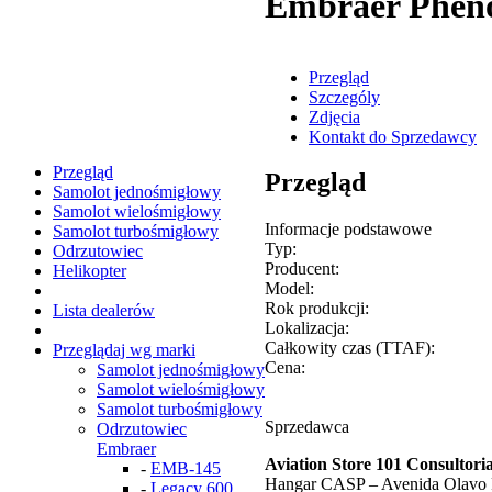
Embraer Phen
Przegląd
Szczególy
Zdjęcia
Kontakt do Sprzedawcy
Przegląd
Przegląd
Samolot jednośmigłowy
Samolot wielośmigłowy
Informacje podstawowe
Samolot turbośmigłowy
Typ:
Odrzutowiec
Producent:
Helikopter
Model:
Rok produkcji:
Lista dealerów
Lokalizacja:
Całkowity czas (TTAF):
Przeglądaj wg marki
Cena:
Samolot jednośmigłowy
Samolot wielośmigłowy
Samolot turbośmigłowy
Sprzedawca
Odrzutowiec
Embraer
Aviation Store 101 Consultor
-
EMB-145
Hangar CASP – Avenida Olavo F
-
Legacy 600