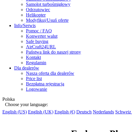
Samolot turbośmigłowy
Odrzutowiec
Helikopter
Modyfikuj/Usuń ofertę
Info/Serwis
Pomoc / FAQ
Konwerter walut
Safe buying
AirCraft24URL
Państwa link do naszej strony
Kontakt
Regulamin
Dla dealerów
Nasza oferta dla dealerów
Price list
Bezpłatna rejestracja
Logowanie
Polska
Choose your language:
English (US)
English (UK)
English (€)
Deutsch
Nederlands
Schweiz