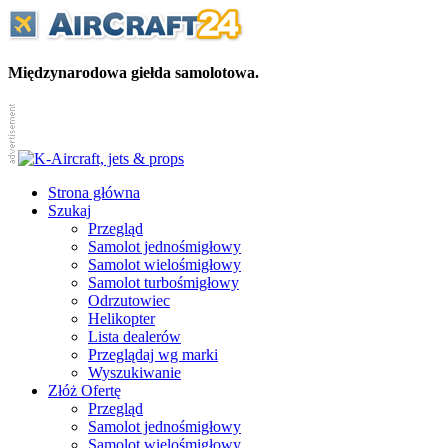
Międzynarodowa giełda samolotowa.
Strona główna
Szukaj
Przegląd
Samolot jednośmigłowy
Samolot wielośmigłowy
Samolot turbośmigłowy
Odrzutowiec
Helikopter
Lista dealerów
Przeglądaj wg marki
Wyszukiwanie
Złóż Ofertę
Przegląd
Samolot jednośmigłowy
Samolot wielośmigłowy