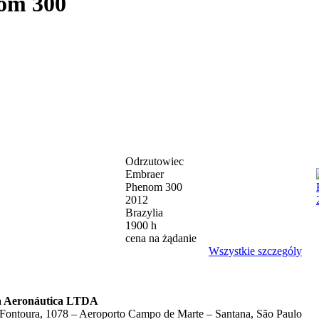
om 300
Odrzutowiec
Embraer
Phenom 300
2012
Brazylia
1900 h
cena na żądanie
Wszystkie szczególy
ia Aeronáutica LTDA
ontoura, 1078 – Aeroporto Campo de Marte – Santana, São Paulo