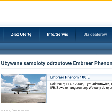
Złóż Ofertę
Info/Serwis
Dla dealerów
Używane samoloty odrzutowe Embraer Pheno
Embraer Phenom 100 E
Rok: 2015; TTAF: 2900h; Typ: Odrzutowiec; L
IFR, Zawsze hangarowany, Wpisany do rejest