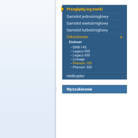
Przeglądaj wg marki
Samolot jednośmigłowy
Samolot wielośmigłowy
Samolot turbośmigłowy
Odrzutowiec
Embraer
-
EMB-145
-
Legacy 600
-
Legacy 650
-
Lineage
-
Phenom 100
-
Phenom 300
Helikopter
Wyszukiwanie