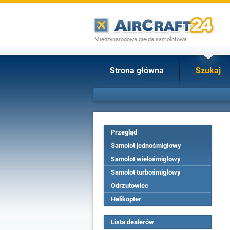
Międzynarodowa giełda samolotowa.
Strona główna
Szukaj
Przegląd
Samolot jednośmigłowy
Samolot wielośmigłowy
Samolot turbośmigłowy
Odrzutowiec
Helikopter
Lista dealerów