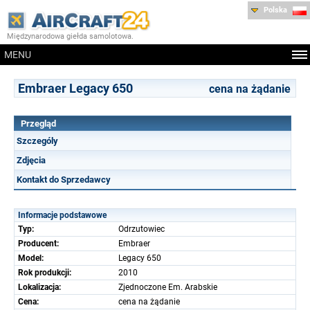
Polska
Międzynarodowa giełda samolotowa.
MENU
Embraer Legacy 650
cena na żądanie
Przegląd
Szczególy
Zdjęcia
Kontakt do Sprzedawcy
Informacje podstawowe
Typ:
Odrzutowiec
Producent:
Embraer
Model:
Legacy 650
Rok produkcji:
2010
Lokalizacja:
Zjednoczone Em. Arabskie
Cena:
cena na żądanie