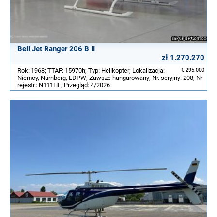
Bell Jet Ranger 206 B II
zł 1.270.270
Rok: 1968; TTAF: 15970h; Typ: Helikopter; Lokalizacja:
€ 295.000
Niemcy, Nürnberg, EDPW; Zawsze hangarowany; Nr. seryjny: 208; Nr
rejestr.: N111HF; Przegląd: 4/2026