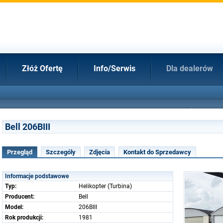
Złóż Ofertę
Info/Serwis
Dla dealerów
Bell 206BIII
Przegląd
Szczególy
Zdjęcia
Kontakt do Sprzedawcy
Informacje podstawowe
Typ:
Helikopter (Turbina)
Producent:
Bell
Model:
206BIII
Rok produkcji:
1981