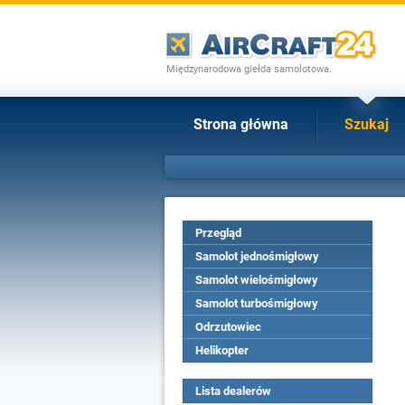
Międzynarodowa giełda samolotowa.
Strona główna
Szukaj
Przegląd
Samolot jednośmigłowy
Samolot wielośmigłowy
Samolot turbośmigłowy
Odrzutowiec
Helikopter
Lista dealerów