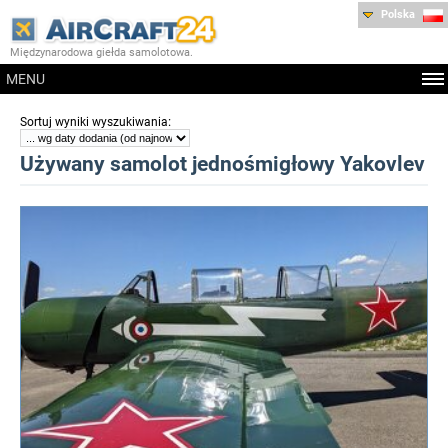
Polska
Międzynarodowa giełda samolotowa.
MENU
:
Sortuj wyniki wyszukiwania
Używany samolot jednośmigłowy Yakovlev