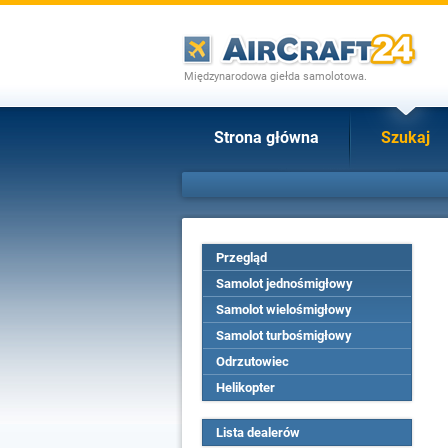
Międzynarodowa giełda samolotowa.
Strona główna
Szukaj
Przegląd
Samolot jednośmigłowy
Samolot wielośmigłowy
Samolot turbośmigłowy
Odrzutowiec
Helikopter
Lista dealerów