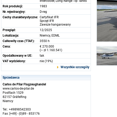
Intercooler, Long Range Tip Tanks
Rok produkcji:
1983
Nr. rejestracyjny:
D-reg
Cechy charakterystyczne:
Certyfikat IFR
Sprzęt IFR
Zawsze hangarowany
Przegląd:
12/2025
Lokalizacja:
Niemcy, EDML
Całkowity czas (TTAF):
3550 h
Cena:
€ 270.000
(~ zł 1.160.541)
Opodatkowany w UE:
tak
VAT wydzielony:
nie (19%)
Wszystkie szczególy
Sprzedawca
Carlos de Pilar Flugzeughandel
www.carlos-de-pilar.de
Postfach 1529
82157 Gräfelfing
Niemcy
Tel.: +49898542303
Fax: [+49] - (0)89 - 853176