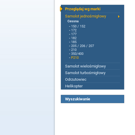
Przeglądaj wg marki
Samolot jednośmigłowy
Cessna
-
150 / 152
-
172
-
177
-
182
-
185
-
205 / 206 / 207
-
210
-
350/400
-
P210
Samolot wielośmigłowy
Samolot turbośmigłowy
Odrzutowiec
Helikopter
Wyszukiwanie