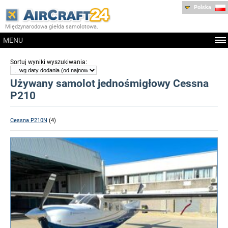
Polska
Międzynarodowa giełda samolotowa.
MENU
:
Sortuj wyniki wyszukiwania
Używany samolot jednośmigłowy Cessna
P210
Cessna P210N
(4)