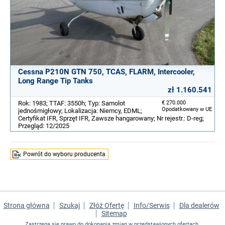
Cessna P210N GTN 750, TCAS, FLARM, Intercooler,
Long Range Tip Tanks
zł 1.160.541
Rok: 1983; TTAF: 3550h; Typ: Samolot
€ 270.000
Opodatkowany w UE
jednośmigłowy; Lokalizacja: Niemcy, EDML;
Certyfikat IFR, Sprzęt IFR, Zawsze hangarowany; Nr rejestr.: D-reg;
Przegląd: 12/2025
Powrót do wyboru producenta
Strona główna
Szukaj
Złóż Ofertę
Info/Serwis
Dla dealerów
Sitemap
Zastrzega się prawo do dokonania zmian w przedstawionych ofertach.