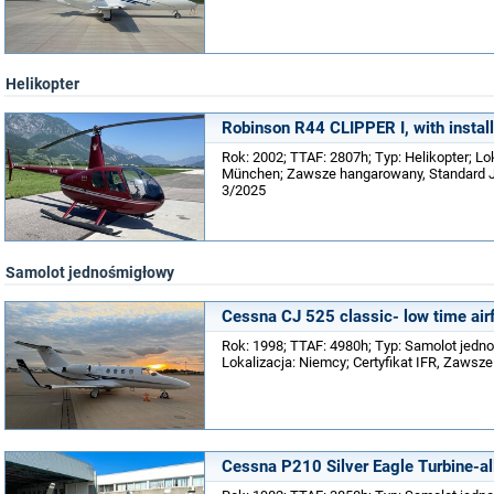
Helikopter
Robinson R44 CLIPPER I, with instal
Rok: 2002; TTAF: 2807h; Typ: Helikopter; Lo
München; Zawsze hangarowany, Standard JAR
3/2025
Samolot jednośmigłowy
Cessna CJ 525 classic- low time air
Rok: 1998; TTAF: 4980h; Typ: Samolot jedn
Lokalizacja: Niemcy; Certyfikat IFR, Zawsz
Cessna P210 Silver Eagle Turbine-al