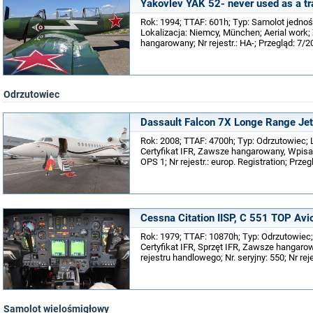
Yakovlev YAK 52- never used as a tr
Rok: 1994; TTAF: 601h; Typ: Samolot jedno
Lokalizacja: Niemcy, München; Aerial work
hangarowany; Nr rejestr.: HA-; Przegląd: 7/
Odrzutowiec
Dassault Falcon 7X Longe Range Jet
Rok: 2008; TTAF: 4700h; Typ: Odrzutowiec; 
Certyfikat IFR, Zawsze hangarowany, Wpisa
OPS 1; Nr rejestr.: europ. Registration; Prze
Cessna Citation IISP, C 551 TOP Avi
Rok: 1979; TTAF: 10870h; Typ: Odrzutowiec;
Certyfikat IFR, Sprzęt IFR, Zawsze hangaro
rejestru handlowego; Nr. seryjny: 550; Nr reje
Samolot wielośmigłowy