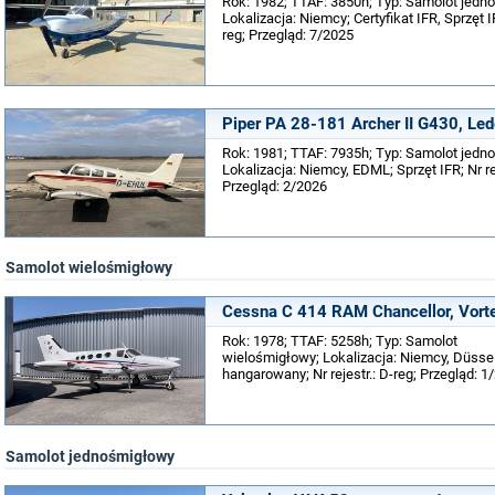
Rok: 1982; TTAF: 3850h; Typ: Samolot jedn
Lokalizacja: Niemcy; Certyfikat IFR, Sprzęt 
reg; Przegląd: 7/2025
Piper PA 28-181 Archer II G430, Lede
Rok: 1981; TTAF: 7935h; Typ: Samolot jedn
Lokalizacja: Niemcy, EDML; Sprzęt IFR; Nr rej
Przegląd: 2/2026
Samolot wielośmigłowy
Cessna C 414 RAM Chancellor, Vorte
Rok: 1978; TTAF: 5258h; Typ: Samolot
wielośmigłowy; Lokalizacja: Niemcy, Düsseld
hangarowany; Nr rejestr.: D-reg; Przegląd: 1
Samolot jednośmigłowy