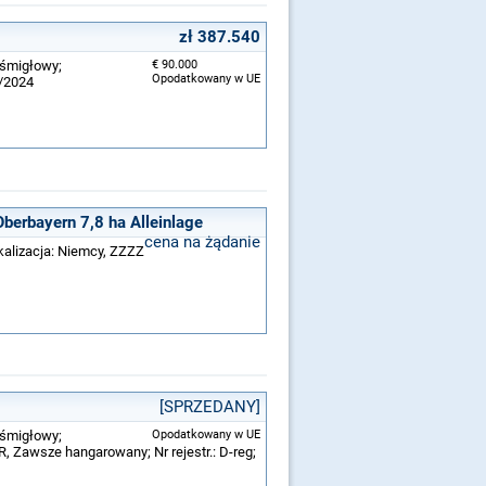
zł 387.540
ośmigłowy;
€ 90.000
Opodatkowany w UE
5/2024
Oberbayern 7,8 ha Alleinlage
cena na żądanie
okalizacja: Niemcy, ZZZZ
[SPRZEDANY]
ośmigłowy;
Opodatkowany w UE
R, Zawsze hangarowany; Nr rejestr.: D-reg;