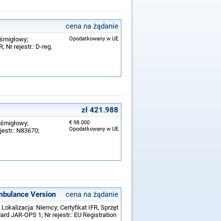
cena na żądanie
ośmigłowy;
Opodatkowany w UE
 Nr rejestr.: D-reg.
zł 421.988
ośmigłowy;
€ 98.000
Opodatkowany w UE
jestr.: N83670;
mbulance Version
cena na żądanie
Lokalizacja: Niemcy; Certyfikat IFR, Sprzęt
rd JAR-OPS 1; Nr rejestr.: EU Registration