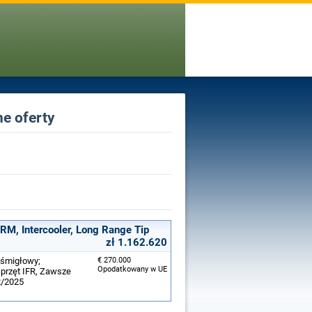
ne oferty
, Intercooler, Long Range Tip
zł 1.162.620
ośmigłowy;
€ 270.000
Opodatkowany w UE
Sprzęt IFR, Zawsze
12/2025