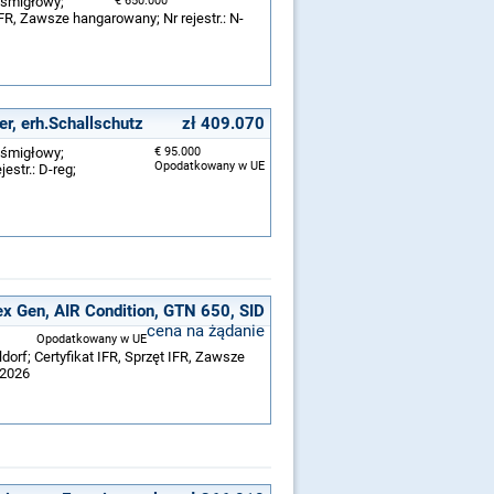
ośmigłowy;
€ 650.000
IFR, Zawsze hangarowany; Nr rejestr.: N-
r, erh.Schallschutz
zł 409.070
ośmigłowy;
€ 95.000
Opodatkowany w UE
estr.: D-reg;
x Gen, AIR Condition, GTN 650, SID
cena na żądanie
Opodatkowany w UE
orf; Certyfikat IFR, Sprzęt IFR, Zawsze
/2026