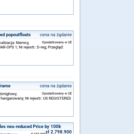
led popoutfloats
cena na żądanie
kalizacja: Niemcy,
Opodatkowany w UE
-OPS 1; Nr rejestr.: D-reg; Przegląd:
frame
cena na żądanie
ośmigłowy;
Opodatkowany w UE
e hangarowany; Nr rejestr.: US REGISTERED
les neu-reduced Price by 100k
zł 2.798.900