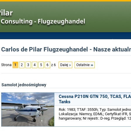
Carlos de Pilar Flugzeughandel - Nasze aktual
Strona
1
2
3
4
5
6
z 6
Dalej
Ostatnie
Samolot jednośmigłowy
Cessna P210N GTN 750, TCAS, FLARM
Tanks
Rok: 1983; TTAF: 3550h; Typ: Samolot jedn
Lokalizacja: Niemcy, EDML; Certyfikat IFR, 
hangarowany; Nr rejestr.: D-reg; Przegląd: 