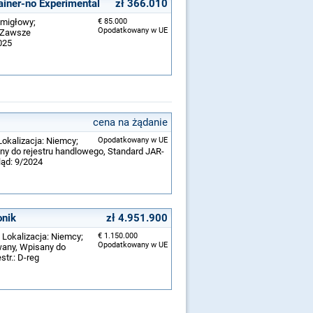
ainer-no Experimental
zł 366.010
śmigłowy;
€ 85.000
Opodatkowany w UE
; Zawsze
2025
cena na żądanie
Lokalizacja: Niemcy;
Opodatkowany w UE
ny do rejestru handlowego, Standard JAR-
gląd: 9/2024
onik
zł 4.951.900
 Lokalizacja: Niemcy;
€ 1.150.000
Opodatkowany w UE
wany, Wpisany do
str.: D-reg