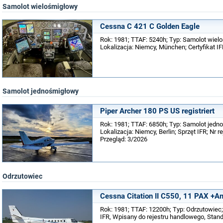
Samolot wielośmigłowy
Cessna C 421 C Golden Eagle
Rok: 1981; TTAF: 5240h; Typ: Samolot wiel
Lokalizacja: Niemcy, München; Certyfikat IFR;
Samolot jednośmigłowy
Piper Archer 180 PS US registriert
Rok: 1981; TTAF: 6850h; Typ: Samolot jedn
Lokalizacja: Niemcy, Berlin; Sprzęt IFR; Nr re
Przegląd: 3/2026
Odrzutowiec
Cessna Citation II C550, 11 PAX +A
Rok: 1981; TTAF: 12200h; Typ: Odrzutowiec; 
IFR, Wpisany do rejestru handlowego, Standa