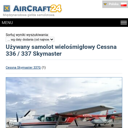
Polska
Międzynarodowa giełda samolotowa.
MENU
:
Sortuj wyniki wyszukiwania
Używany samolot wielośmigłowy Cessna
336 / 337 Skymaster
Cessna Skymaster 337G
(1)