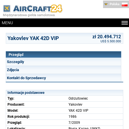
Polska
Międzynarodowa giełda samolotowa.
MENU
zł 20.494.712
Yakovlev YAK 42D VIP
US$ 5.500.000
Przegląd
Szczególy
Zdjęcia
Kontakt do Sprzedawcy
Informacje podstawowe
Typ:
Odrzutowiec
Producent:
Yakovlev
Model:
YAK 42D VIP
Rok produkcji:
1986
Przegląd:
7/2009
Lokalizacja:
Rosja, Kazan, UWKD