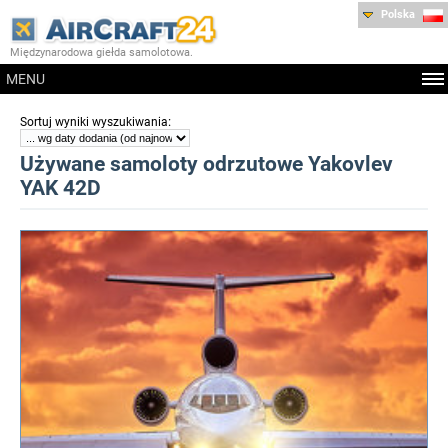
Polska
Międzynarodowa giełda samolotowa.
MENU
:
Sortuj wyniki wyszukiwania
Używane samoloty odrzutowe Yakovlev
YAK 42D