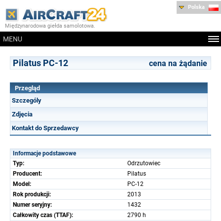
Polska
Międzynarodowa giełda samolotowa.
MENU
Pilatus PC-12
cena na żądanie
Przegląd
Szczególy
Zdjęcia
Kontakt do Sprzedawcy
Informacje podstawowe
Typ:
Odrzutowiec
Producent:
Pilatus
Model:
PC-12
Rok produkcji:
2013
Numer seryjny:
1432
Całkowity czas (TTAF):
2790 h