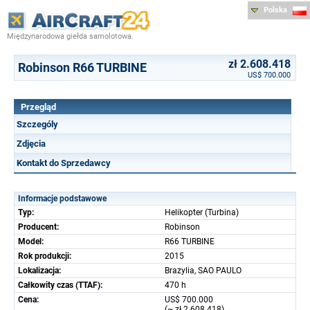
Polska
Międzynarodowa giełda samolotowa.
zł 2.608.418
Robinson R66 TURBINE
US$ 700.000
Przegląd
Szczególy
Zdjęcia
Kontakt do Sprzedawcy
Informacje podstawowe
Typ:
Helikopter (Turbina)
Producent:
Robinson
Model:
R66 TURBINE
Rok produkcji:
2015
Lokalizacja:
Brazylia, SAO PAULO
Całkowity czas (TTAF):
470 h
Cena:
US$ 700.000
(~ zł 2.608.418)