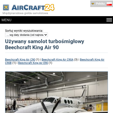
Polska
Międzynarodowa giełda samolotowa.
MENU
:
Sortuj wyniki wyszukiwania
Używany samolot turbośmigłowy
Beechcraft King Air 90
Beechcraft King Air C90
(1) |
Beechcraft King Air C90A
(3) |
Beechcraft King Air
C90B
(1) |
Beechcraft King Air E90
(1)