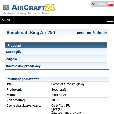
Polska
Międzynarodowa giełda samolotowa.
MENU
Beechcraft King Air 250
cena na żądanie
Przegląd
Szczególy
Zdjęcia
Kontakt do Sprzedawcy
Informacje podstawowe
Typ:
Samolot turbośmigłowy
Producent:
Beechcraft
Model:
King Air 250
Rok produkcji:
2016
Cechy charakterystyczne:
Certyfikat IFR
Sprzęt IFR
Zawsze hangarowany