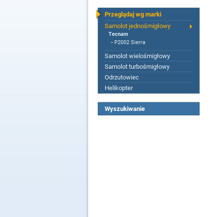
Przeglądaj wg marki
Samolot jednośmigłowy
Tecnam
-
P2002 Sierra
Samolot wielośmigłowy
Samolot turbośmigłowy
Odrzutowiec
Helikopter
Wyszukiwanie