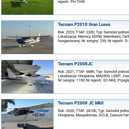
rejestr.: PH-THW
Tecnam P2010 Gran Lusso
Rok: 2023; TTAF: 220h; Typ: Samolot jedno
Lokalizacja: Niemcy, EDFM, Mannheim; Cert
hangarowany; Nr. seryjny: 239; Nr rejestr.: 
Tecnam P2008JC
Rok: 2021; TTAF: 668h; Typ: Samolot jedno
Lokalizacja: Hiszpania, MADRID, LEMT; Z
Nr. seryjny: 1150; Nr rejestr.: EC-NKE; Przeg
Tecnam P2008 JC MkII
Rok: 2020; TTAF: 2810h; Typ: Samolot jedno
Hiszpania, Maspalomas, GCLB; Zawsze hang