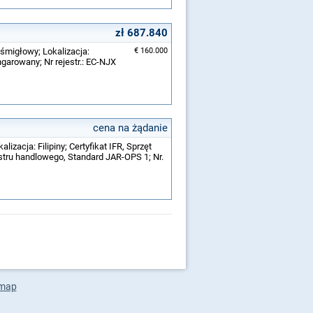
zł 687.840
śmigłowy; Lokalizacja:
€ 160.000
arowany; Nr rejestr.: EC-NJX
cena na żądanie
izacja: Filipiny; Certyfikat IFR, Sprzęt
tru handlowego, Standard JAR-OPS 1; Nr.
emap