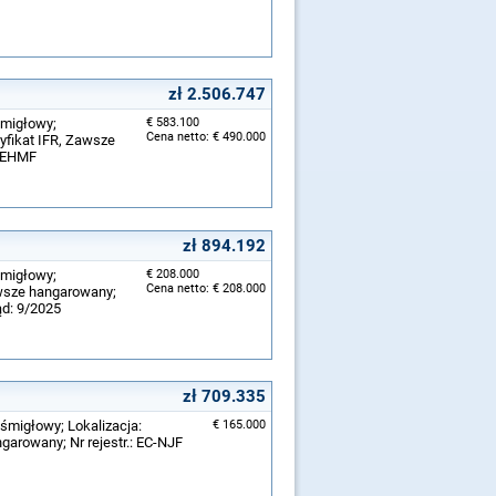
zł 2.506.747
śmigłowy;
€ 583.100
Cena netto: € 490.000
yfikat IFR, Zawsze
D-EHMF
zł 894.192
śmigłowy;
€ 208.000
Cena netto: € 208.000
awsze hangarowany;
ląd: 9/2025
zł 709.335
śmigłowy; Lokalizacja:
€ 165.000
arowany; Nr rejestr.: EC-NJF