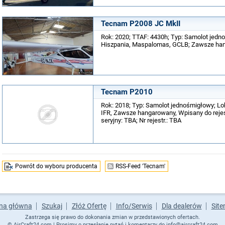
Tecnam P2008 JC MkII
Rok: 2020; TTAF: 4430h; Typ: Samolot jedno
Hiszpania, Maspalomas, GCLB; Zawsze hang
Tecnam P2010
Rok: 2018; Typ: Samolot jednośmigłowy; Lokal
IFR, Zawsze hangarowany, Wpisany do rejes
seryjny: TBA; Nr rejestr.: TBA
Powrót do wyboru producenta
RSS-Feed 'Tecnam'
na główna
Szukaj
Złóż Ofertę
Info/Serwis
Dla dealerów
Sit
Zastrzega się prawo do dokonania zmian w przedstawionych ofertach.
©
AirCraft24.com
| Prosimy o przesłanie pytań i komentarzy do
info@aircraft24.com