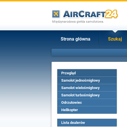
Międzynarodowa giełda samolotowa.
Strona główna
Szukaj
Przegląd
Samolot jednośmigłowy
Samolot wielośmigłowy
Samolot turbośmigłowy
Odrzutowiec
Helikopter
Lista dealerów