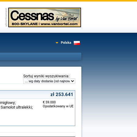
Polska
:
Sortuj wyniki wyszukiwania
zł 253.641
śmigłowy;
€ 59.000
Opodatkowany w UE
 Samolot ultralekki;