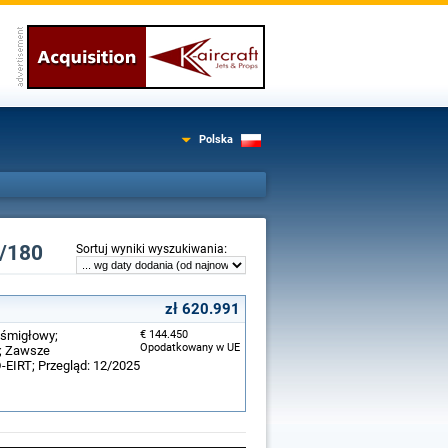
Polska
/180
:
Sortuj wyniki wyszukiwania
zł 620.991
ośmigłowy;
€ 144.450
Opodatkowany w UE
R; Zawsze
 D-EIRT; Przegląd: 12/2025