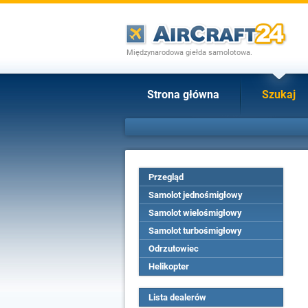
Międzynarodowa giełda samolotowa.
Strona główna
Szukaj
Przegląd
Samolot jednośmigłowy
Samolot wielośmigłowy
Samolot turbośmigłowy
Odrzutowiec
Helikopter
Lista dealerów