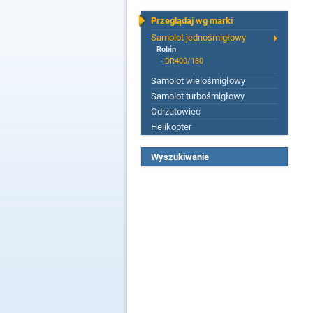
Przeglądaj wg marki
Samolot jednośmigłowy
Robin
-
DR400/180
Samolot wielośmigłowy
Samolot turbośmigłowy
Odrzutowiec
Helikopter
Wyszukiwanie