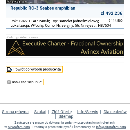
Republic RC-3 Seabee amphibian
zł 492.236
Rok: 1946; TTAF: 2485h; Typ: Samolot jednośmigłowy;
€ 114.500
Lokalizacja: W³ochy, Como; Nr. seryjny: 56; Nr rejestr.: N87504
Powrót do wyboru producenta
RSS-Feed 'Republic'
Strona główna
Szukaj
Złóż Ofertę
Info/Serwis
Dla dealerów
Sitemap
Zastrzega się prawo do dokonania zmian w przedstawionych ofertach.
©
AirCraft24.com
| Prosimy o przesłanie pytań i komentarzy do
info@aircraft24.com