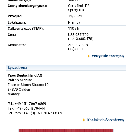
Cechy charakterystyczne:
Certyfikat IFR
Sprzęt IFR
Przegląd:
12/2024
Lokalizacja:
Niemcy
Całkowity czas (TTAF):
1105 h
Cena:
US$ 987.700
(~ zł 3.680.478)
Cena netto:
zł 3.092.838
US$ 830.000
Wszystkie szczególy
Sprzedawca
Piper Deutschland AG
Philipp Miehlke
Fieseler-Storch-Strasse 10
34379 Calden
Niemcy
Tel.: +49 151 7067 6869
Fax: +49 (5674) 704-44
Tel. kom.: +49 (0) 151 70 67 68 69
Kontakt do Sprzedawcy