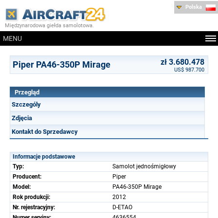
Polska
Międzynarodowa giełda samolotowa.
MENU
zł 3.680.478
Piper PA46-350P Mirage
US$ 987.700
Przegląd
Szczególy
Zdjęcia
Kontakt do Sprzedawcy
Informacje podstawowe
Typ:
Samolot jednośmigłowy
Producent:
Piper
Model:
PA46-350P Mirage
Rok produkcji:
2012
Nr. rejestracyjny:
D-ETAO
Numer seryjny:
4636554