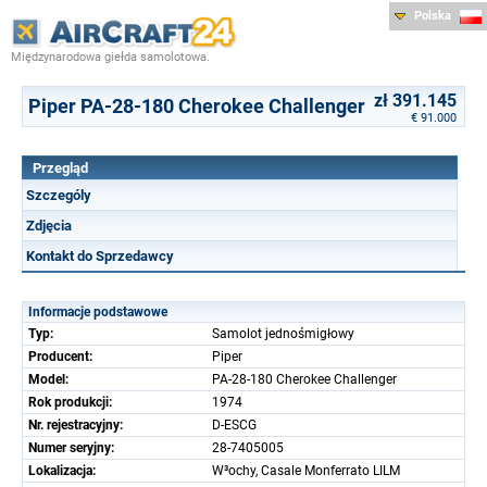
Polska
Międzynarodowa giełda samolotowa.
zł 391.145
Piper PA-28-180 Cherokee Challenger
€ 91.000
Przegląd
Szczególy
Zdjęcia
Kontakt do Sprzedawcy
Informacje podstawowe
Typ:
Samolot jednośmigłowy
Producent:
Piper
Model:
PA-28-180 Cherokee Challenger
Rok produkcji:
1974
Nr. rejestracyjny:
D-ESCG
Numer seryjny:
28-7405005
Lokalizacja:
W³ochy, Casale Monferrato LILM