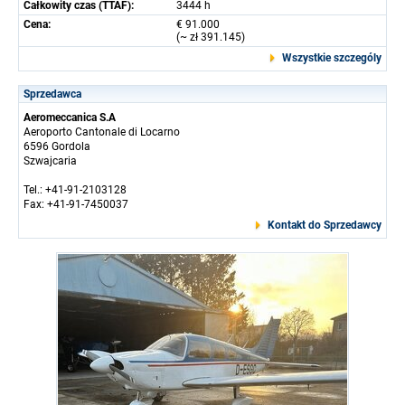
Całkowity czas (TTAF):
3444 h
Cena:
€ 91.000
(~ zł 391.145)
Wszystkie szczególy
Sprzedawca
Aeromeccanica S.A
Aeroporto Cantonale di Locarno
6596 Gordola
Szwajcaria
Tel.: +41-91-2103128
Fax: +41-91-7450037
Kontakt do Sprzedawcy