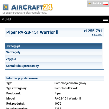
Polska
Międzynarodowa giełda samolotowa.
MENU
zł 255.791
Piper PA-28-151 Warrior ll
€ 59.500
Przegląd
Szczególy
Zdjęcia
Kontakt do Sprzedawcy
Informacje podstawowe
Typ:
Samolot jednośmigłowy
Typ szczególny:
Samolot ultralekki
Producent:
Piper
Model:
PA-28-151 Warrior ll
Rok produkcji:
1976
Nr. rejestracyjny:
2385