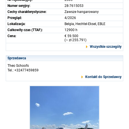
Numer seryjny:
28-7615053
Cechy charakterystyczne:
Zawsze hangarowany
Przegląd:
4/2026
Lokalizacja:
Belgia, Hechtel-Eksel, EBLE
Całkowity czas (TTAF):
12900 h
Cena:
€ 59.500
(~ zł 255.791)
Wszystkie szczególy
Sprzedawca
Theo Schoofs
Tel.: +32477459859
Kontakt do Sprzedawcy