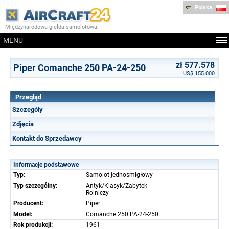
Polska
Międzynarodowa giełda samolotowa.
MENU
zł 577.578
Piper Comanche 250 PA-24-250
US$ 155.000
Przegląd
Szczególy
Zdjęcia
Kontakt do Sprzedawcy
Informacje podstawowe
Typ:
Samolot jednośmigłowy
Typ szczególny:
Antyk/Klasyk/Zabytek
Rolniczy
Producent:
Piper
Model:
Comanche 250 PA-24-250
Rok produkcji:
1961