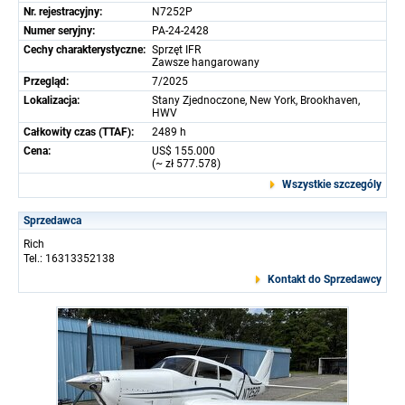
Nr. rejestracyjny:
N7252P
Numer seryjny:
PA-24-2428
Cechy charakterystyczne:
Sprzęt IFR
Zawsze hangarowany
Przegląd:
7/2025
Lokalizacja:
Stany Zjednoczone, New York, Brookhaven,
HWV
Całkowity czas (TTAF):
2489 h
Cena:
US$ 155.000
(~ zł 577.578)
Wszystkie szczególy
Sprzedawca
Rich
Tel.: 16313352138
Kontakt do Sprzedawcy