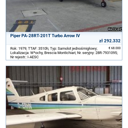
Piper PA-28RT-201T Turbo Arrow IV
zł 292.332
Rok: 1979; TTAF: 3510h; Typ: Samolot jednośmigłowy;
€ 68.000
Lokalizacja: W³ochy, Brescia Montichiari; Nr. seryjny: 28R-7931095;
Nr rejestr.: I-AESC