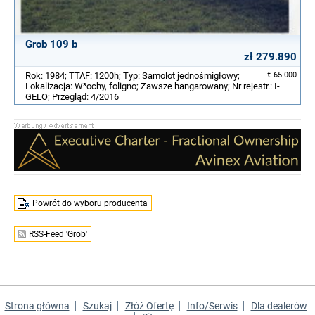
Grob 109 b
zł 279.890
Rok: 1984; TTAF: 1200h; Typ: Samolot jednośmigłowy;
€ 65.000
Lokalizacja: W³ochy, foligno; Zawsze hangarowany; Nr rejestr.: I-
GELO; Przegląd: 4/2016
Powrót do wyboru producenta
RSS-Feed 'Grob'
Strona główna
Szukaj
Złóż Ofertę
Info/Serwis
Dla dealerów