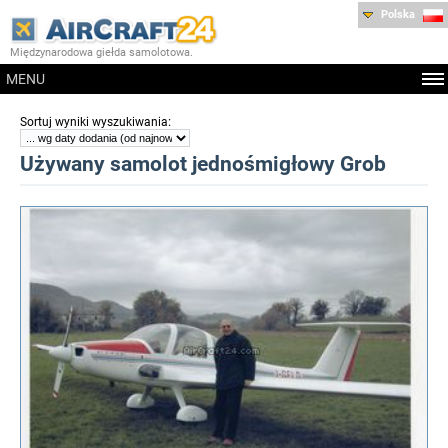
Polska
Międzynarodowa giełda samolotowa.
MENU
:
Sortuj wyniki wyszukiwania
Używany samolot jednośmigłowy Grob