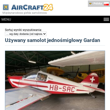
Polska
Międzynarodowa giełda samolotowa.
MENU
:
Sortuj wyniki wyszukiwania
Używany samolot jednośmigłowy Gardan