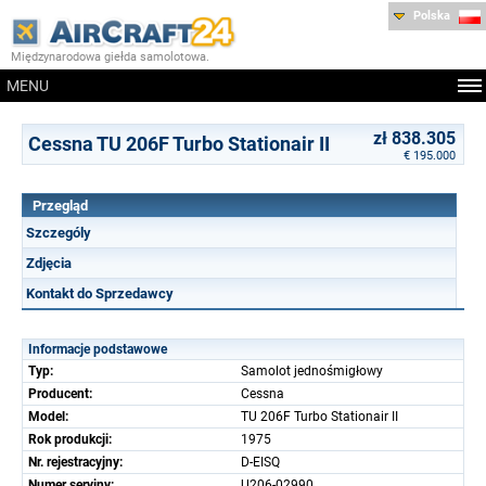
Polska
Międzynarodowa giełda samolotowa.
MENU
zł 838.305
Cessna TU 206F Turbo Stationair II
€ 195.000
Przegląd
Szczególy
Zdjęcia
Kontakt do Sprzedawcy
Informacje podstawowe
Typ:
Samolot jednośmigłowy
Producent:
Cessna
Model:
TU 206F Turbo Stationair II
Rok produkcji:
1975
Nr. rejestracyjny:
D-EISQ
Numer seryjny:
U206-02990