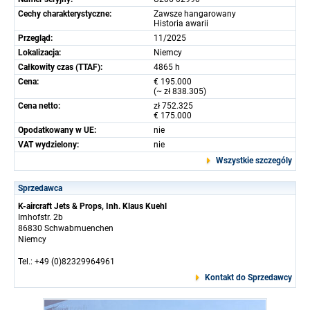
Cechy charakterystyczne:
Zawsze hangarowany
Historia awarii
Przegląd:
11/2025
Lokalizacja:
Niemcy
Całkowity czas (TTAF):
4865 h
Cena:
€ 195.000
(~ zł 838.305)
Cena netto:
zł 752.325
€ 175.000
Opodatkowany w UE:
nie
VAT wydzielony:
nie
Wszystkie szczególy
Sprzedawca
K-aircraft Jets & Props, Inh. Klaus Kuehl
Imhofstr. 2b
86830 Schwabmuenchen
Niemcy
Tel.: +49 (0)82329964961
Kontakt do Sprzedawcy