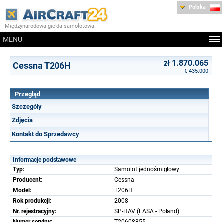
Polska
Międzynarodowa giełda samolotowa.
MENU
zł 1.870.065
Cessna T206H
€ 435.000
Przegląd
Szczególy
Zdjęcia
Kontakt do Sprzedawcy
Informacje podstawowe
Typ:
Samolot jednośmigłowy
Producent:
Cessna
Model:
T206H
Rok produkcji:
2008
Nr. rejestracyjny:
SP-HAV (EASA - Poland)
Numer seryjny:
T20608855