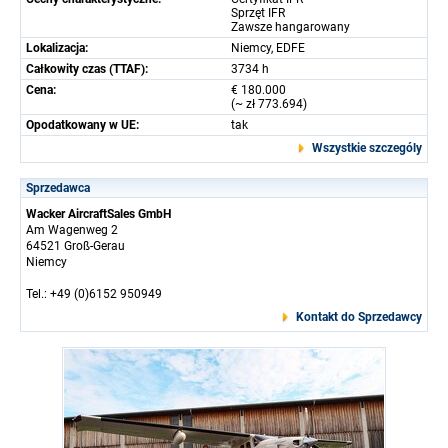
Sprzęt IFR
Zawsze hangarowany
Lokalizacja:
Niemcy, EDFE
Całkowity czas (TTAF):
3734 h
Cena:
€ 180.000
(~ zł 773.694)
Opodatkowany w UE:
tak
Wszystkie szczególy
Sprzedawca
Wacker AircraftSales GmbH
Am Wagenweg 2
64521 Groß-Gerau
Niemcy
Tel.: +49 (0)6152 950949
Kontakt do Sprzedawcy