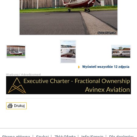
Wyświetl wszystkie 12 zdjęcia
Drukuj
Strona główna
Szukaj
Złóż Ofertę
Info/Serwis
Dla dealerów