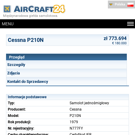
Polska
Międzynarodowa giełda samolotowa.
MENU
zł 773.694
Cessna P210N
€ 180.000
Przegląd
Szczególy
Zdjęcia
Kontakt do Sprzedawcy
Informacje podstawowe
Typ:
Samolot jednośmigłowy
Producent:
Cessna
Model:
P210N
Rok produkcji:
1979
Nr. rejestracyjny:
N777FY
Cechy charakterystyczne:
Certyfikat IFR