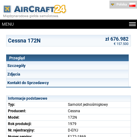
Polska
Międzynarodowa giełda samolotowa.
MENU
zł 676.982
Cessna 172N
€ 157.500
Przegląd
Szczególy
Zdjęcia
Kontakt do Sprzedawcy
Informacje podstawowe
Typ:
Samolot jednośmigłowy
Producent:
Cessna
Model:
172N
Rok produkcji:
1979
Nr. rejestracyjny:
D-EIYJ
Numer seryjny:
F172-1869