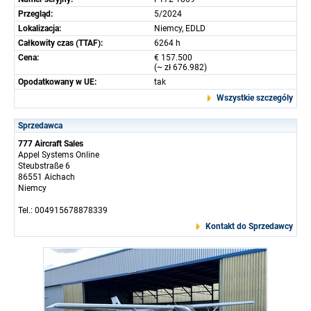
Przegląd:
5/2024
Lokalizacja:
Niemcy, EDLD
Całkowity czas (TTAF):
6264 h
Cena:
€ 157.500
(~ zł 676.982)
Opodatkowany w UE:
tak
Wszystkie szczególy
Sprzedawca
777 Aircraft Sales
Appel Systems Online
Steubstraße 6
86551 Aichach
Niemcy
Tel.: 004915678878339
Kontakt do Sprzedawcy