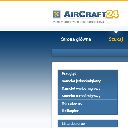
Międzynarodowa giełda samolotowa.
Strona główna
Szukaj
Przegląd
Samolot jednośmigłowy
Samolot wielośmigłowy
Samolot turbośmigłowy
Odrzutowiec
Helikopter
Lista dealerów