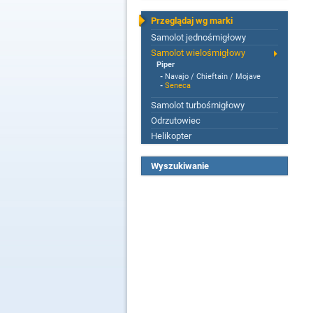
Przeglądaj wg marki
Samolot jednośmigłowy
Samolot wielośmigłowy
Piper
-
Navajo / Chieftain / Mojave
-
Seneca
Samolot turbośmigłowy
Odrzutowiec
Helikopter
Wyszukiwanie