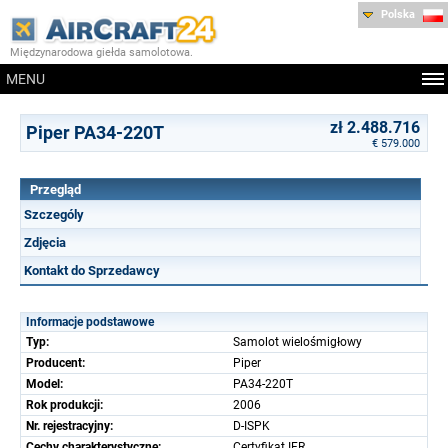
Polska
Międzynarodowa giełda samolotowa.
MENU
zł 2.488.716
Piper PA34-220T
€ 579.000
Przegląd
Szczególy
Zdjęcia
Kontakt do Sprzedawcy
Informacje podstawowe
Typ:
Samolot wielośmigłowy
Producent:
Piper
Model:
PA34-220T
Rok produkcji:
2006
Nr. rejestracyjny:
D-ISPK
Cechy charakterystyczne:
Certyfikat IFR