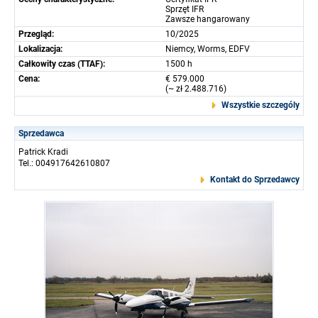
Sprzęt IFR
Zawsze hangarowany
Przegląd:
10/2025
Lokalizacja:
Niemcy, Worms, EDFV
Całkowity czas (TTAF):
1500 h
Cena:
€ 579.000
(~ zł 2.488.716)
Wszystkie szczególy
Sprzedawca
Patrick Kradi
Tel.: 004917642610807
Kontakt do Sprzedawcy