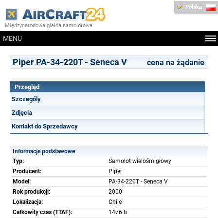
Polska
Międzynarodowa giełda samolotowa.
MENU
Piper PA-34-220T - Seneca V
cena na żądanie
Przegląd
Szczególy
Zdjęcia
Kontakt do Sprzedawcy
Informacje podstawowe
Typ:
Samolot wielośmigłowy
Producent:
Piper
Model:
PA-34-220T - Seneca V
Rok produkcji:
2000
Lokalizacja:
Chile
Całkowity czas (TTAF):
1476 h