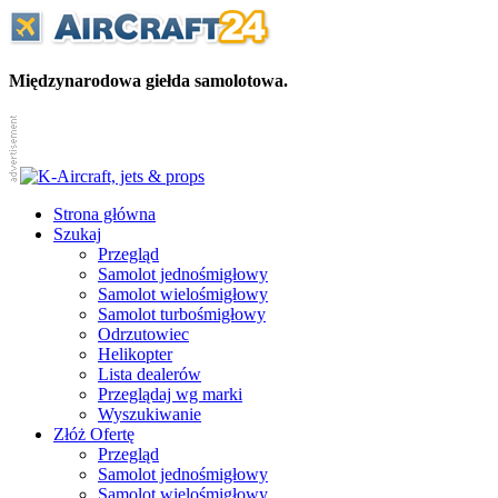
Międzynarodowa giełda samolotowa.
Strona główna
Szukaj
Przegląd
Samolot jednośmigłowy
Samolot wielośmigłowy
Samolot turbośmigłowy
Odrzutowiec
Helikopter
Lista dealerów
Przeglądaj wg marki
Wyszukiwanie
Złóż Ofertę
Przegląd
Samolot jednośmigłowy
Samolot wielośmigłowy