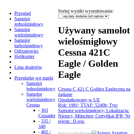
Sortuj wyniki wyszukiwania
:
Przegląd
Samolot
jednośmigłowy
Używany samolot
Samolot
wielośmigłowy
wielośmigłowy
Samolot
turbośmigłowy
Cessna 421C
Odrzutowiec
Helikopter
Eagle / Golden
Lista dealerów
Eagle
Przeglądaj wg marki
Samolot
jednośmigłowy
Cessna C 421 C Golden Eagle
cena na
Samolot
żądanie
wielośmigłowy
Opodatkowany w UE
Cessna
Rok: 1981; TTAF: 5240h; Typ:
-
303
Samolot wielośmigłowy; Lokalizacja:
Crusader
Niemcy, München; Certyfikat IFR; Nr
-
335 /
rejestr.: D-reg.
340
-
401 /