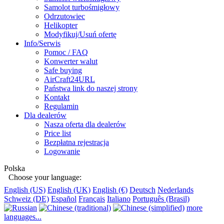
Samolot turbośmigłowy
Odrzutowiec
Helikopter
Modyfikuj/Usuń ofertę
Info/Serwis
Pomoc / FAQ
Konwerter walut
Safe buying
AirCraft24URL
Państwa link do naszej strony
Kontakt
Regulamin
Dla dealerów
Nasza oferta dla dealerów
Price list
Bezpłatna rejestracja
Logowanie
Polska
Choose your language:
English (US)
English (UK)
English (€)
Deutsch
Nederlands
Schweiz (DE)
Español
Français
Italiano
Português (Brasil)
more
languages...