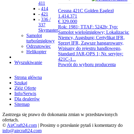
411
-
414
Cessna 421C Golden Eagle
zł
-
421
1.414.371
-
336 /
€ 329.000
337
Rok: 1981; TTAF: 5242h; Typ:
Skymaster
Samolot wielośmigłowy; Lokalizacja:
Samolot
Niemcy, Augsburg; Certyfikat IFR,
turbośmigłowy
Sprzęt IFR, Zawsze hangarowany,
Odrzutowiec
Wpisany do rejestru handlowego,
Helikopter
Standard JAR-OPS 1; Nr. seryjny:
421C-1...
Wyszukiwanie
Powrót do wyboru producenta
Strona główna
Szukaj
Złóż Ofertę
Info/Serwis
Dla dealerów
Sitemap
Zastrzega się prawo do dokonania zmian w przedstawionych
ofertach.
©
AirCraft24.com
| Prosimy o przesłanie pytań i komentarzy do
info@aircraft24.com