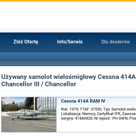
Złóż Ofertę
Info/Serwis
Dla dealerów
Używany samolot wielośmigłowy Cessna 414A
Chancellor III / Chancellor
Cessna 414A RAM IV
Rok: 1979; TTAF: 3755h; Typ: Samolot wiel
Lokalizacja: Niemcy; Certyfikat IFR, Zawsz
seryjny: 414A0420; Nr rejestr.: PH-SWN; Prz