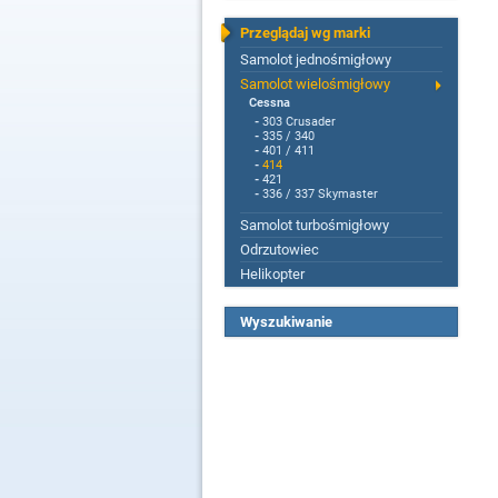
Przeglądaj wg marki
Samolot jednośmigłowy
Samolot wielośmigłowy
Cessna
-
303 Crusader
-
335 / 340
-
401 / 411
-
414
-
421
-
336 / 337 Skymaster
Samolot turbośmigłowy
Odrzutowiec
Helikopter
Wyszukiwanie