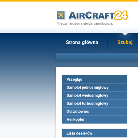
Międzynarodowa giełda samolotowa.
Strona główna
Szukaj
Przegląd
Samolot jednośmigłowy
Samolot wielośmigłowy
Samolot turbośmigłowy
Odrzutowiec
Helikopter
Lista dealerów