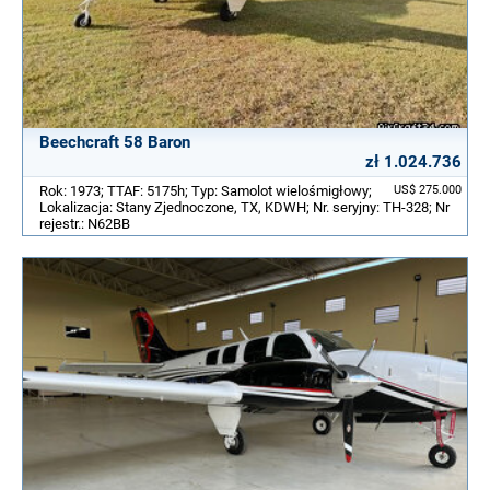
Beechcraft 58 Baron
zł 1.024.736
Rok: 1973; TTAF: 5175h; Typ: Samolot wielośmigłowy;
US$ 275.000
Lokalizacja: Stany Zjednoczone, TX, KDWH; Nr. seryjny: TH-328; Nr
rejestr.: N62BB