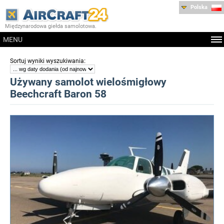
Polska
Międzynarodowa giełda samolotowa.
MENU
:
Sortuj wyniki wyszukiwania
Używany samolot wielośmigłowy
Beechcraft Baron 58