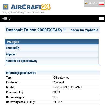
Polska
Międzynarodowa giełda samolotowa.
MENU
Dassault Falcon 2000EX EASy II
cena na żądanie
Przegląd
Szczególy
Zdjęcia
Kontakt do Sprzedawcy
Informacje podstawowe
Typ:
Odrzutowiec
Producent:
Dassault
Model:
Falcon 2000EX EASy II
Rok produkcji:
2009
Numer seryjny:
178
Całkowity czas (TTAF):
2858 h