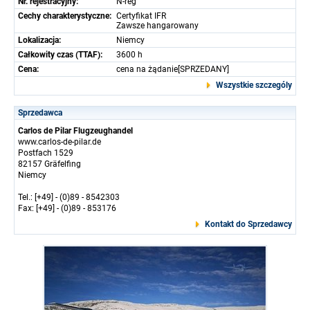
Nr. rejestracyjny:
N-reg
Cechy charakterystyczne:
Certyfikat IFR
Zawsze hangarowany
Lokalizacja:
Niemcy
Całkowity czas (TTAF):
3600 h
Cena:
cena na żądanie[SPRZEDANY]
Wszystkie szczególy
Sprzedawca
Carlos de Pilar Flugzeughandel
www.carlos-de-pilar.de
Postfach 1529
82157 Gräfelfing
Niemcy
Tel.: [+49] - (0)89 - 8542303
Fax: [+49] - (0)89 - 853176
Kontakt do Sprzedawcy