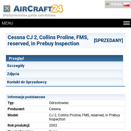
Polska
Międzynarodowa giełda samolotowa.
MENU
Cessna CJ 2, Collins Proline, FMS,
[SPRZEDANY]
reserved, in Prebuy Inspection
Przegląd
Szczególy
Zdjęcia
Kontakt do Sprzedawcy
Informacje podstawowe
Typ:
Odrzutowiec
Producent:
Cessna
Model:
CJ 2, Collins Proline, FMS, reserved, in Prebuy
Inspection
Rok produkcji:
2002