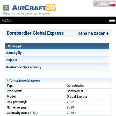
Polska
Międzynarodowa giełda samolotowa.
MENU
Bombardier Global Express
cena na żądanie
Przegląd
Szczególy
Zdjęcia
Kontakt do Sprzedawcy
Informacje podstawowe
Typ:
Odrzutowiec
Producent:
Bombardier
Model:
Global Express
Rok produkcji:
2002
Numer seryjny:
9089
Całkowity czas (TTAF):
7285 h