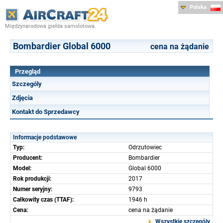
Polska
Międzynarodowa giełda samolotowa.
Bombardier Global 6000
cena na żądanie
Przegląd
Szczególy
Zdjęcia
Kontakt do Sprzedawcy
Informacje podstawowe
Typ:
Odrzutowiec
Producent:
Bombardier
Model:
Global 6000
Rok produkcji:
2017
Numer seryjny:
9793
Całkowity czas (TTAF):
1946 h
Cena:
cena na żądanie
Wszystkie szczególy