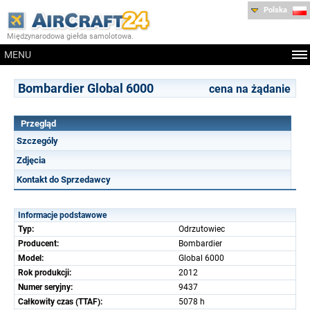
Polska
Międzynarodowa giełda samolotowa.
MENU
Bombardier Global 6000
cena na żądanie
Przegląd
Szczególy
Zdjęcia
Kontakt do Sprzedawcy
Informacje podstawowe
Typ:
Odrzutowiec
Producent:
Bombardier
Model:
Global 6000
Rok produkcji:
2012
Numer seryjny:
9437
Całkowity czas (TTAF):
5078 h